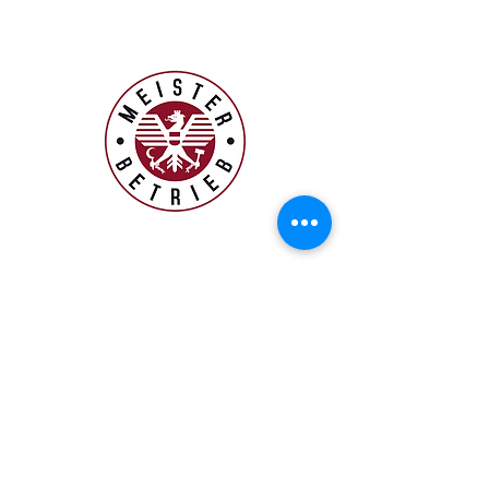
office@leisch-hkls.at
www.leisch-hkls.at
Schicken Sie uns eine Nachricht: