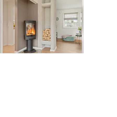
LEISCH
Installationstechnik GmbH
LEIDINGER & SCHREINER
Werkstraße 11a
4451 St. Ulrich bei Steyr
07252 / 44811