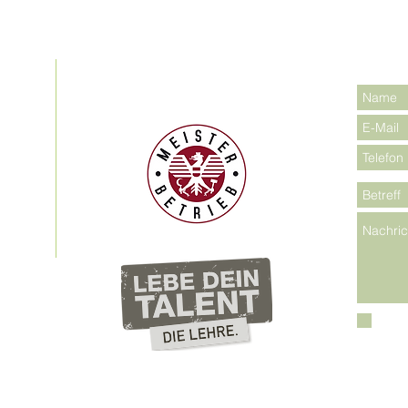
Schicken
Home
|
Kontakt
|
Impressum
AGB
|
Datenschutz
Ich 
AGB 