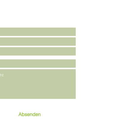
 Sie uns eine Nachricht:
stimme den AGB & Datenschutz zu /
lesen
Absenden