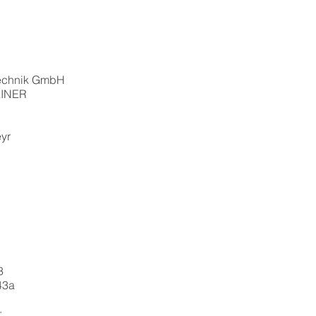
technik GmbH
EINER
eyr
3
43a
: